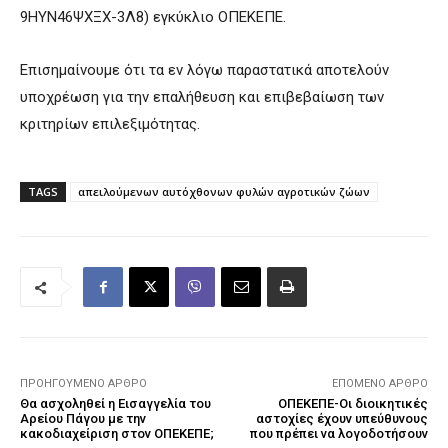
9ΗΥΝ46ΨΧΞΧ-3Λ8) εγκύκλιο ΟΠΕΚΕΠΕ.
Επισημαίνουμε ότι τα εν λόγω παραστατικά αποτελούν
υποχρέωση για την επαλήθευση και επιβεβαίωση των
κριτηρίων επιλεξιμότητας.
TAGS
απειλούμενων αυτόχθονων φυλών αγροτικών ζώων
ΠΡΟΗΓΟΎΜΕΝΟ ΆΡΘΡΟ
ΕΠΌΜΕΝΟ ΆΡΘΡΟ
Θα ασχοληθεί η Εισαγγελία του
ΟΠΕΚΕΠΕ-Οι διοικητικές
Αρείου Πάγου με την
αστοχίες έχουν υπεύθυνους
κακοδιαχείριση στον ΟΠΕΚΕΠΕ;
που πρέπει να λογοδοτήσουν