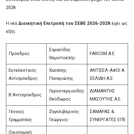
2028.
Η νέα
Διοικητική Επιτροπή
του ΣΕΒΕ 2026-2028
έχει ως
εξής:
Σαρασίδης
Πρόεδρος
FARCOM A.E.
Θεμιστοκλής
Εκτελεστικός
Χασάπης
ΑΝΤΙΣΕΛ-ΑΦΟΙ Α.
Αντιπρόεδρος
Παναγιώτης
ΣΕΛΙΔΗ Α.Ε.
Γεροστεργιούδης
ΔΙΑΜΑΝΤΗΣ
Β΄Αντιπρόεδρος
Θεόδωρος
ΜΑΣΟΥΤΗΣ Α.Ε.
Γενικός
Ζαγκλιβερινός
ΣΑΜΑΡΑΣ &
Γραμματέας
Γεώργιος
ΣΥΝΕΡΓΑΤΕΣ ΕΠΕ
Οικονομική