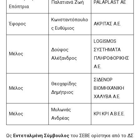
Παλατιανά Ζωή
PALAPLAST AE
Επόπτρια
Κωνσταντόπουλο
Έφορος
ΑΚΡΙΤΑΣ Α.Ε.
ς Ευθύμιος
LOGISMOS
Δούφος
ΣΥΣΤΗΜΑΤΑ
Μέλoς
Αλέξανδρος
ΠΛΗΡΟΦΟΡΙΚΗΣ
Α.Ε.
ΣΙΔΕΝΟΡ
Θεοχαρίδης
Μέλος
ΒΙΟΜΗΧΑΝΙΚΗ
Δημήτριος
ΧΑΛΥΒΑ Α.Ε.
Μυλωνάς
Μέλoς
ΚΡΙ ΚΡΙ Α.Β.Ε.Ε.
Ανδρέας
Ως
Εντεταλμένη Σύμβουλος
του ΣΕΒΕ ορίστηκε από το ΔΣ