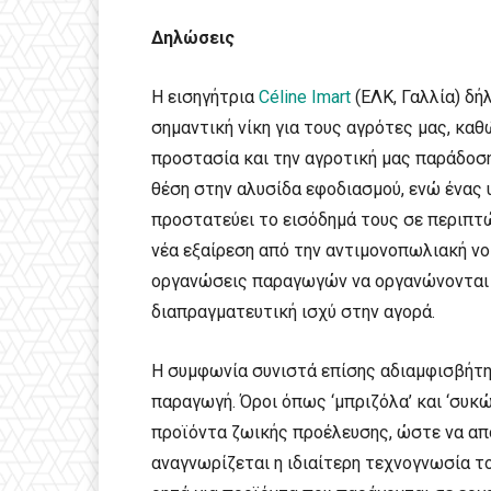
Δηλώσεις
Η εισηγήτρια
Céline Imart
(EΛΚ, Γαλλία) δή
σημαντική νίκη για τους αγρότες μας, καθ
προστασία και την αγροτική μας παράδοση
θέση στην αλυσίδα εφοδιασμού, ενώ ένας
προστατεύει το εισόδημά τους σε περιπτώ
νέα εξαίρεση από την αντιμονοπωλιακή νο
οργανώσεις παραγωγών να οργανώνονται 
διαπραγματευτική ισχύ στην αγορά.
Η συμφωνία συνιστά επίσης αδιαμφισβήτη
παραγωγή. Όροι όπως ‘μπριζόλα’ και ‘συκώ
προϊόντα ζωικής προέλευσης, ώστε να απ
αναγνωρίζεται η ιδιαίτερη τεχνογνωσία το