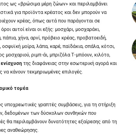
έατος ως «βρώσιμα μέρη ζώων» και περιλαμβάνει
στικά για προϊόντα κρέατος και δεν μπορούν να
ριέχουν κρέας, όπως αυτά που παράγονται σε
όροι αυτοί είναι οι εξής: μοσχάρι, μοσχαράκι,
 πάπια, χήνα, αρνί, πρόβειο κρέας, προβατοειδή,
οσφυϊκή μοίρα, λάπα, καρέ, παϊδάκια, σπάλα, κότσι,
ος μοσχαριού, ριμπ-άι, μπριζόλα Τ-μπόουν, κιλότο,
 ενίσχυση
της διαφάνειας στην εσωτερική αγορά και
ς να κάνουν τεκμηριωμένες επιλογές.
κομικό τομέα
πως υποχρεωτικές γραπτές συμβάσεις, για τη στήριξη
, δεδομένων των δύσκολων συνθηκών που
τές θα περιλαμβάνουν δυνατότητες εξαίρεσης από τη
ρες αναθεώρησης.