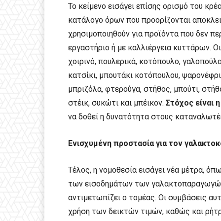
Το κείμενο εισάγει επίσης ορισμό του κρ
κατάλογο όρων που προορίζονται αποκλει
χρησιμοποιηθούν για προϊόντα που δεν πε
εργαστήριο ή με καλλιέργεια κυττάρων. Οι 
χοιρινό, πουλερικά, κοτόπουλο, γαλοπούλα,
κατσίκι, μπουτάκι κοτόπουλου, ψαρονέφρι, 
μπριζόλα, φτερούγα, στήθος, μπούτι, στήθ
στέικ, συκώτι και μπέικον.
Στόχος είναι
η
να δοθεί η δυνατότητα στους καταναλωτέ
Ενισχυμένη προστασία για τον γαλακτο
Τέλος, η νομοθεσία εισάγει νέα μέτρα, ό
των εισοδημάτων των γαλακτοπαραγωγών
αντιμετωπίζει ο τομέας. Οι συμβάσεις αυ
χρήση των δεικτών τιμών, καθώς και ρήτ