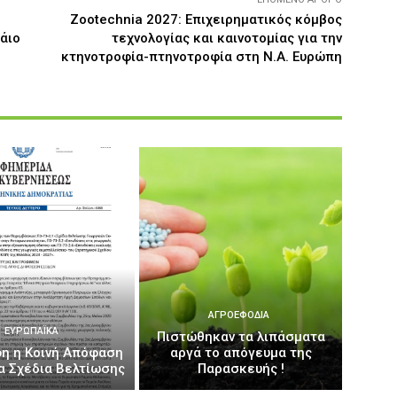
Zootechnia 2027: Επιχειρηματικός κόμβος
άιο
τεχνολογίας και καινοτομίας για την
κτηνοτροφία-πτηνοτροφία στη Ν.Α. Ευρώπη
ΑΓΡΟΕΦΌΔΙΑ
ΕΥΡΩΠΑΪΚΆ
Πιστώθηκαν τα λιπάσματα
η η Κοινή Απόφαση
αργά το απόγευμα της
έα Σχέδια Βελτίωσης
Παρασκευής !