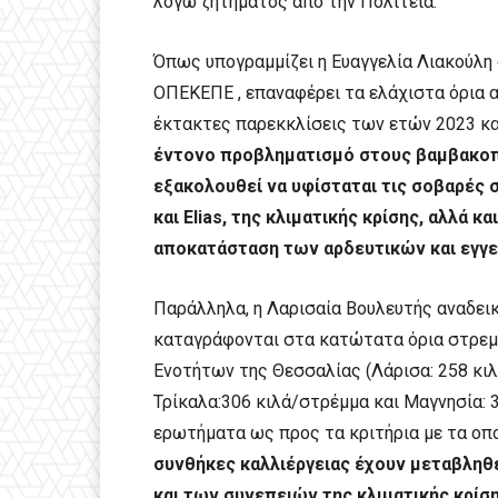
λόγω ζητήματος από την Πολιτεία.
Όπως υπογραμμίζει η Ευαγγελία Λιακούλη
ΟΠΕΚΕΠΕ , επαναφέρει τα ελάχιστα όρια 
έκτακτες παρεκκλίσεις των ετών 2023 κα
έντονο προβληματισμό στους βαμβακοπ
εξακολουθεί να υφίσταται τις σοβαρές
και Elias, της κλιματικής κρίσης, αλλά
αποκατάσταση των αρδευτικών και εγγ
Παράλληλα, η Λαρισαία Βουλευτής αναδεικ
καταγράφονται στα κατώτατα όρια στρε
Ενοτήτων της Θεσσαλίας (Λάρισα: 258 κι
Τρίκαλα:306 κιλά/στρέμμα και Μαγνησία: 3
ερωτήματα ως προς τα κριτήρια με τα οπο
συνθήκες καλλιέργειας έχουν μεταβληθ
και των συνεπειών της κλιματικής κρίση