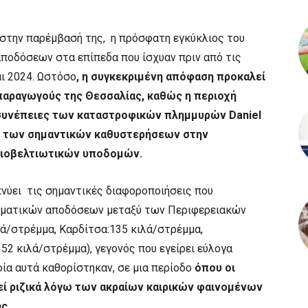
 στην παρέμβασή της, η πρόσφατη εγκύκλιος του
αποδόσεων στα επίπεδα που ίσχυαν πριν από τις
ι 2024. Ωστόσο
, η συγκεκριμένη απόφαση προκαλεί
αραγωγούς της Θεσσαλίας, καθώς η περιοχή
 συνέπειες των καταστροφικών πλημμυρών Daniel
 και των σημαντικών καθυστερήσεων στην
ειοβελτιωτικών υποδομών.
νύει τις σημαντικές διαφοροποιήσεις που
μματικών αποδόσεων μεταξύ των Περιφερειακών
λά/στρέμμα, Καρδίτσα:135 κιλά/στρέμμα,
52 κιλά/στρέμμα), γεγονός που εγείρει εύλογα
ία αυτά καθορίστηκαν, σε μια περίοδο
όπου οι
εί ριζικά λόγω των ακραίων καιρικών φαινομένων
ς.