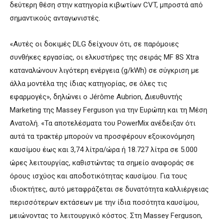
δεύτερη θέση στην κατηγορία κιβωτίων CVT, μπροστά από
σημαντικούς ανταγωνιστές.
«Αυτές οι δοκιμές DLG δείχνουν ότι, σε παρόμοιες
συνθήκες εργασίας, οι ελκυστήρες της σειράς MF 8S Xtra
καταναλώνουν λιγότερη ενέργεια (g/kWh) σε σύγκριση με
άλλα μοντέλα της ίδιας κατηγορίας, σε όλες τις
εφαρμογές», δηλώνει ο Jérôme Aubrion, Διευθυντής
Marketing της Massey Ferguson για την Ευρώπη και τη Μέση
Ανατολή. «Τα αποτελέσματα του PowerMix ανέδειξαν ότι
αυτά τα τρακτέρ μπορούν να προσφέρουν εξοικονόμηση
καυσίμου έως και 3,74 λίτρα/ώρα ή 18.727 λίτρα σε 5.000
ώρες λειτουργίας, καθιστώντας τα σημείο αναφοράς σε
όρους ισχύος και αποδοτικότητας καυσίμου. Για τους
ιδιοκτήτες, αυτό μεταφράζεται σε δυνατότητα καλλιέργειας
περισσότερων εκτάσεων με την ίδια ποσότητα καυσίμου,
μειώνοντας το λειτουργικό κόστος. Στη Massey Ferguson,