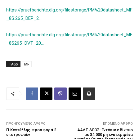
https://pruefberichte.dlg.org/filestorage/PM%20datasheet_MF
_8S.265_DEP_2…
https://pruefberichte.dlg.org/filestorage/PM%20datasheet_MF
_8S265_DVT_20…
TAGS
MF
ΠΡΟΗΓΟΎΜΕΝΟ ΆΡΘΡΟ
ΕΠΌΜΕΝΟ ΆΡΘΡΟ
Π.Κοντέλλης: προσφορά 2
ΑΑΔΕ-ΔΕΟΣ: Εντόπισε δίκτυο
υποτροφιών
με 34.000 μη εγκεκριμένα