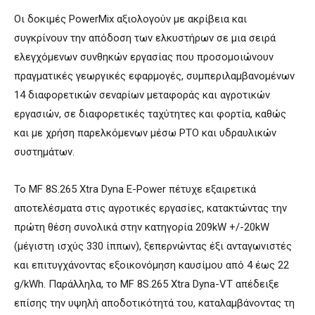
Οι δοκιμές PowerMix αξιολογούν με ακρίβεια και
συγκρίνουν την απόδοση των ελκυστήρων σε μια σειρά
ελεγχόμενων συνθηκών εργασίας που προσομοιώνουν
πραγματικές γεωργικές εφαρμογές, συμπεριλαμβανομένων
14 διαφορετικών σεναρίων μεταφοράς και αγροτικών
εργασιών, σε διαφορετικές ταχύτητες και φορτία, καθώς
και με χρήση παρελκόμενων μέσω PTO και υδραυλικών
συστημάτων.
Το MF 8S.265 Xtra Dyna E-Power πέτυχε εξαιρετικά
αποτελέσματα στις αγροτικές εργασίες, κατακτώντας την
πρώτη θέση συνολικά στην κατηγορία 209kW +/-20kW
(μέγιστη ισχύς 330 ίππων), ξεπερνώντας έξι ανταγωνιστές
και επιτυγχάνοντας εξοικονόμηση καυσίμου από 4 έως 22
g/kWh. Παράλληλα, το MF 8S.265 Xtra Dyna-VT απέδειξε
επίσης την υψηλή αποδοτικότητά του, καταλαμβάνοντας τη