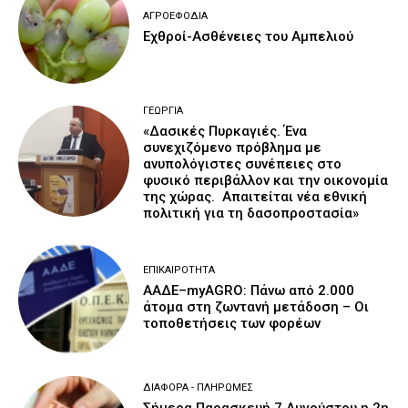
ΑΓΡΟΕΦΌΔΙΑ
Εχθροί-Ασθένειες του Αμπελιού
ΓΕΩΡΓΊΑ
«Δασικές Πυρκαγιές. Ένα
συνεχιζόμενο πρόβλημα με
ανυπολόγιστες συνέπειες στο
φυσικό περιβάλλον και την οικονομία
της χώρας. Απαιτείται νέα εθνική
πολιτική για τη δασοπροστασία»
ΕΠΙΚΑΙΡΌΤΗΤΑ
ΑΑΔΕ–myAGRO: Πάνω από 2.000
άτομα στη ζωντανή μετάδοση – Οι
τοποθετήσεις των φορέων
ΔΙΆΦΟΡΑ - ΠΛΗΡΩΜΈΣ
Σήμερα Παρασκευή 7 Αυγούστου η 2η