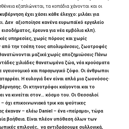
σθένεια εξαπλώνεται, τα κοπάδια χάνονται και οι
 κυβέρνηση έχει χάσει κάθε έλεγχο:
μιλάει για
ζει. Δεν αξιοποίησε κανένα ευρωπαϊκό εργαλείο
 εισοδήματος, έρευνα για νέα εμβόλια κλπ).
ές υπηρεσίες, χωρίς πόρους και χωρίς
 από την τσέπη τους απολυμάνσεις, ζωοτροφές
 θανατώνονται μαζικά χωρίς αποζημιώσεις Πάνω
ντάδες χιλιάδες θανατωμένα ζώα, νέα κρούσματα
ε υγειονομικό και παραγωγικό ζόφο. Οι άνθρωποι
αταρρέει.
Η ευλογιά δεν είναι απλά μια ζωονόσος·
βέρνησης. Οι κτηνοτρόφοι καίγονται και το
ι να κινείται στον… κόσμο του. Οι Θεσσαλοί
 – όχι επικοινωνιακά τρικ και ψεύτικες
μας έκαναν – ελέω
Daniel
– ένα «πείραμα», τώρα
μία βοήθεια. Είναι πλέον υπόθεση όλων των
πικές επιλογές, να αντιδράσουμε συλλογικά,