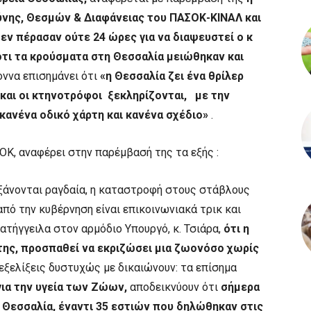
ύνης, Θεσμών & Διαφάνειας του ΠΑΣΟΚ-ΚΙΝΑΛ και
δεν πέρασαν ούτε 24 ώρες για να διαψευστεί ο κ
ότι τα κρούσματα στη Θεσσαλία μειώθηκαν και
οννα επισημάνει ότι
«η Θεσσαλία ζει ένα θρίλερ
 και οι κτηνοτρόφοι ξεκληρίζονται, με την
κανένα οδικό χάρτη και κανένα σχέδιο»
.
Κ, αναφέρει στην παρέμβασή της τα εξής :
ξάνονται ραγδαία, η καταστροφή στους στάβλους
από την κυβέρνηση είναι επικοινωνιακά τρικ και
ατήγγειλα στον αρμόδιο Υπουργό, κ. Τσιάρα,
ότι η
της, προσπαθεί να εκριζώσει μια ζωονόσο χωρίς
 εξελίξεις δυστυχώς με δικαιώνουν: τα επίσημα
ια την υγεία των Ζώων,
αποδεικνύουν ότι
σήμερα
 Θεσσαλία, έναντι 35 εστιών που δηλώθηκαν στις