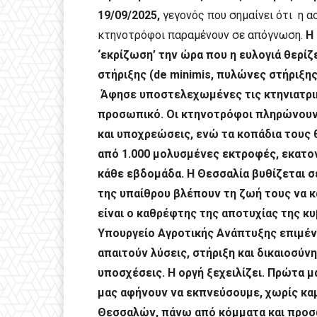
19/09/2025,
γεγονός που σημαίνει ότι η α
κτηνοτρόφοι παραμένουν σε απόγνωση.
Η
‘εκρίζωση’ την ώρα που η ευλογιά θερί
στήριξης (de minimis, πυλώνες στήριξης
Άφησε υποστελεχωμένες τις κτηνιατρικ
προσωπικό. Οι κτηνοτρόφοι πληρώνουν
και υποχρεώσεις, ενώ τα κοπάδια τους
από 1.000 μολυσμένες εκτροφές, εκατο
κάθε εβδομάδα. Η Θεσσαλία βυθίζεται σ
της υπαίθρου βλέπουν τη ζωή τους να κ
είναι ο καθρέφτης της αποτυχίας της κυ
Υπουργείο Αγροτικής Ανάπτυξης επιμένε
απαιτούν λύσεις, στήριξη και δικαιοσύνη
υποσχέσεις. Η οργή ξεχειλίζει. Πρώτα 
μας αφήνουν να εκπνεύσουμε, χωρίς κα
Θεσσαλών, πάνω από κόμματα και προσω