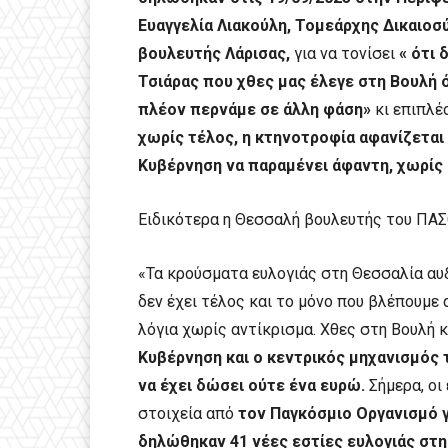
Ευαγγελία Λιακούλη, Τομεάρχης Δικαιοσ
βουλευτής Λάρισας,
για να τονίσει
« ότι 
Τσιάρας που χθες μας έλεγε στη Βουλή 
πλέον περνάμε σε άλλη φάση»
κι επιπλέ
χωρίς τέλος, η κτηνοτροφία αφανίζεται
Κυβέρνηση να παραμένει άφαντη, χωρίς 
Ειδικότερα η Θεσσαλή βουλευτής του ΠΑΣΟ
«Τα κρούσματα ευλογιάς στη Θεσσαλία αυ
δεν έχει τέλος και το μόνο που βλέπουμε 
λόγια χωρίς αντίκρισμα. Χθες στη Βουλή κ
Κυβέρνηση και ο κεντρικός μηχανισμός 
να έχει δώσει ούτε ένα ευρώ.
Σήμερα, οι
στοιχεία από
τον Παγκόσμιο Οργανισμό γ
δηλώθηκαν 41 νέες εστίες ευλογιάς στη