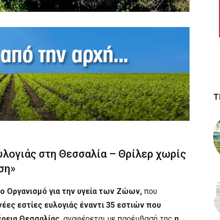
Τ
υλογιάς στη Θεσσαλία – Θρίλερ χωρίς
ση»
ο Οργανισμό για την υγεία των Ζώων,
που
έες εστίες ευλογιάς έναντι 35 εστιών που
ρεια Θεσσαλίας,
αναφέρεται με παρέμβασή της
η