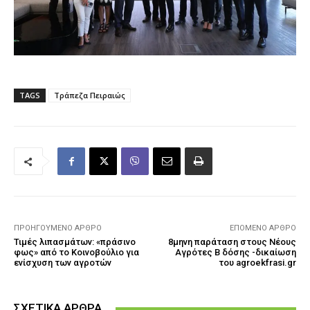
TAGS
Τράπεζα Πειραιώς
ΠΡΟΗΓΟΎΜΕΝΟ ΆΡΘΡΟ
ΕΠΌΜΕΝΟ ΆΡΘΡΟ
Τιμές λιπασμάτων: «πράσινο
8μηνη παράταση στους Νέους
φως» από το Κοινοβούλιο για
Αγρότες B δόσης -δικαίωση
ενίσχυση των αγροτών
του agroekfrasi.gr
ΣΧΕΤΙΚΑ ΑΡΘΡΑ