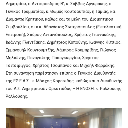
Δημητρίου, ο Αντιπρόεδρος Β’, κ. Σάββας Αργυράκης, ο
Γενικός Γραμματέας, κ. Θωμάς Κουτσουπιάς, η Ταμίας, κα.
Διαμάντω Κρητικού, καθώς και τα μέλη του Διοικητικού
Συμβουλίου, οι κ.κ. Αθανάσιος Σωτηρόπουλος (Εκτελεστική
Επιτροπή), Σπύρος Αντωνόπουλος, Χρήστος Γιαννακάκης,
Ιωάννης Γλεντζάκης, Δημήτριος Καπούνης, Ιωάννης Κίτσιος,
Εμμανουήλ Κουγιουμτζής, Λάμπρος Κουμπρίδης, Γιώργος
Μηλιώνης, Παναγιώτης Παπαγεωργίου, Χρήστος
Τσιτσιρίγγος, Χρήστος Τσομπάνος και Μιχαήλ Φαρμάκης.
Στη συνάντηση παρέστησαν επίσης ο Γενικός Διευθυντής
της ΕΘ.Ε.Α.Σ., κ. Μόσχος Κορασίδης, καθώς και ο Διευθυντής
του Α.Σ. Δημητριακών Ορεστιάδας – Η ΕΝΩΣΗ, κ. Ραλλούσης
Ραλλούσης.