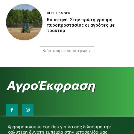
ΑΓΡΟΤΙΚΆ ΝΈΑ
Κομοτηνή: Στην πρώτη γραμμή
πυροπροστασίας οι αγρότες με
τρακτέρ
Φόρτωση περισσοτέρων
Επικοινωνήστε μαζί μας:
Χρησιμοποιούμε cookies για να σας δώσουμε την
d.makas@yahoo.gr
καλύτερη δυνατή εμπειρία στην ιστοσελίδα μας.
info@agrofitro.gr