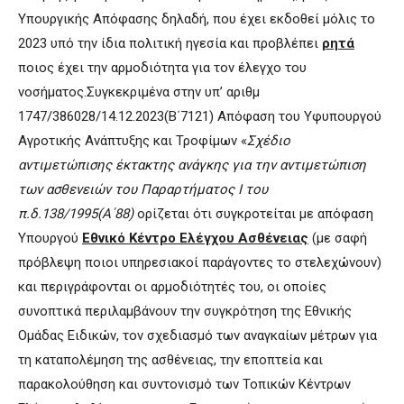
Υπουργικής Απόφασης δηλαδή, που έχει εκδοθεί μόλις το
2023 υπό την ίδια πολιτική ηγεσία και προβλέπει
ρητά
ποιος έχει την αρμοδιότητα για τον έλεγχο του
νοσήματος.Συγκεκριμένα στην υπ’ αριθμ
1747/386028/14.12.2023(Β΄7121) Απόφαση του Υφυπουργού
Αγροτικής Ανάπτυξης και Τροφίμων «
Σχέδιο
αντιμετώπισης έκτακτης ανάγκης για την αντιμετώπιση
των ασθενειών του Παραρτήματος Ι του
π.δ.138/1995(A΄88)
ορίζεται ότι συγκροτείται με απόφαση
Υπουργού
Εθνικό Κέντρο Ελέγχου Ασθένειας
(με σαφή
πρόβλεψη ποιοι υπηρεσιακοί παράγοντες το στελεχώνουν)
και περιγράφονται οι αρμοδιότητές του, οι οποίες
συνοπτικά περιλαμβάνουν την συγκρότηση της Εθνικής
Ομάδας Ειδικών, τον σχεδιασμό των αναγκαίων μέτρων για
τη καταπολέμηση της ασθένειας, την εποπτεία και
παρακολούθηση και συντονισμό των Τοπικών Κέντρων