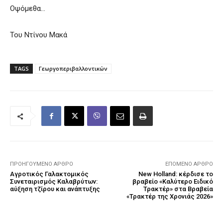
Οψόμεθα…
Του Ντίνου Μακά
TAGS
Γεωργοπεριβαλλοντικών
ΠΡΟΗΓΟΎΜΕΝΟ ΆΡΘΡΟ
ΕΠΌΜΕΝΟ ΆΡΘΡΟ
Αγροτικός Γαλακτομικός
New Holland: κέρδισε το
Συνεταιρισμός Καλαβρύτων:
βραβείο «Καλύτερο Ειδικό
αύξηση τζίρου και ανάπτυξης
Τρακτέρ» στα Βραβεία
«Τρακτέρ της Χρονιάς 2026»