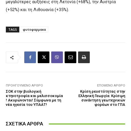
μεγαλύτερες αυξήσεις στη Λετονία (+68%), την Αυστρία
(+52%) και τη Λιθουανία (+35%).
TAGS
φυτοφαρμακα
ΠΡΟΗΓΟΎΜΕΝΟ ΆΡΘΡΟ
ΕΠΌΜΕΝΟ ΆΡΘΡΟ
ΣΟΚ στην βιολογική
Κρίση ρευστότητας στην
κτηνοτροφία και μελισσοκομία
Ελληνική Γεωργία: Κρίσιμη
! Ακυρώνονται! Σύμφωνα με τη
συνάντηση γεωτεχνικών
νέα ηγεσία του ΥΠΑΑΤ!
φορέων στο ΓΠΑ
ΣΧΕΤΙΚΑ ΑΡΘΡΑ