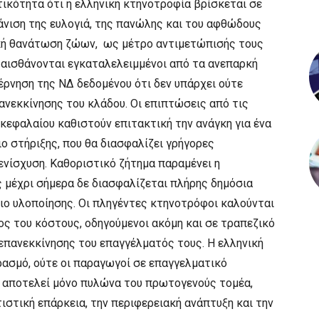
ικότητα ότι η ελληνική κτηνοτροφία βρίσκεται σε
φάνιση της ευλογιά, της πανώλης και του αφθώδους
ική θανάτωση ζώων, ως μέτρο αντιμετώπισής τους
 αισθάνονται εγκαταλελειμμένοι από τα ανεπαρκή
ρνηση της ΝΔ δεδομένου ότι δεν υπάρχει ούτε
ανεκκίνησης του κλάδου. Οι επιπτώσεις από τις
κεφαλαίου καθιστούν επιτακτική την ανάγκη για ένα
ο στήριξης, που θα διασφαλίζει γρήγορες
ενίσχυση. Καθοριστικό ζήτημα παραμένει η
 μέχρι σήμερα δε διασφαλίζεται πλήρης δημόσια
ιο υλοποίησης. Οι πληγέντες κτηνοτρόφοι καλούνται
ς του κόστους, οδηγούμενοι ακόμη και σε τραπεζικό
 επανεκκίνησης του επαγγέλματός τους. Η ελληνική
αρασμό, ούτε οι παραγωγοί σε επαγγελματικό
ν αποτελεί μόνο πυλώνα του πρωτογενούς τομέα,
τιστική επάρκεια, την περιφερειακή ανάπτυξη και την