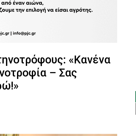
τηνοτρόφους: «Κανένα
ηνοτροφία – Σας
ρώ!»