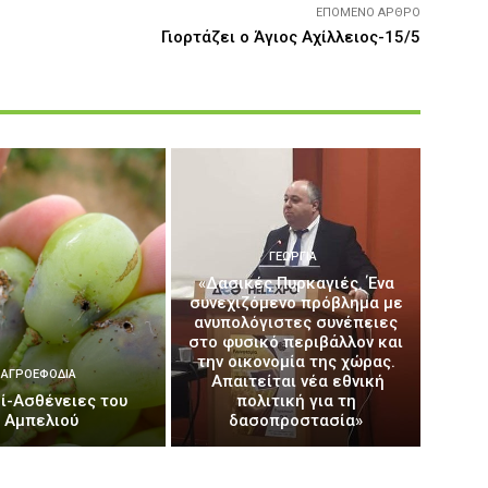
ΕΠΌΜΕΝΟ ΆΡΘΡΟ
Γιορτάζει ο Άγιος Αχίλλειος-15/5
ΓΕΩΡΓΊΑ
«Δασικές Πυρκαγιές. Ένα
συνεχιζόμενο πρόβλημα με
ανυπολόγιστες συνέπειες
στο φυσικό περιβάλλον και
την οικονομία της χώρας.
ΑΓΡΟΕΦΌΔΙΑ
Απαιτείται νέα εθνική
ί-Ασθένειες του
πολιτική για τη
Αμπελιού
δασοπροστασία»