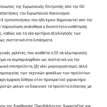
ρόσωπος της Ευρωπαϊκής Επιτροπής από την DG
απαιτήσεις του Ευρωπαϊκού Κανονισμού
4 τροποποιήσεις που ήδη έχουν δημοσιευτεί από την
ν παρουσίαση αναλύθηκε η δυνατότητα υιοθέτησης
, καθώς και τα νέα κριτήρια αξιολόγησής των
 ως συστατικά στα λιπάσματα.
χνικές μελέτες, που αναθέτει η ΕΕ σε εξωτερικούς
ημα να συμπεριληφθούν ως συστατικά για την
ωικά υποπροϊόντα, (β) νέοι μικροοργανισμοί, αλλά
ο δημιουργίας των τεχνικών φακέλων των προϊόντων
τερη έμφαση δόθηκε στον προαιρετικό χαρακτήρα
κρατών μελών να διακινούν τα προϊόντα λίπανσης με
νου της Διεύθυνσης Περιβάλλοντος Χωροταξίας και