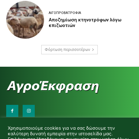
ΑΙΓΟΠΡΟΒΑΤΡΟΦΊΑ
Αποζημίωση κτηνοτρόφων λόγω
επιζωοτιών
Φόρτωση περισσοτέρων
Επικοινωνήστε μαζί μας:
Χρησιμοποιούμε cookies για να σας δώσουμε την
d.makas@yahoo.gr
καλύτερη δυνατή εμπειρία στην ιστοσελίδα μας.
info@agrofitro.gr