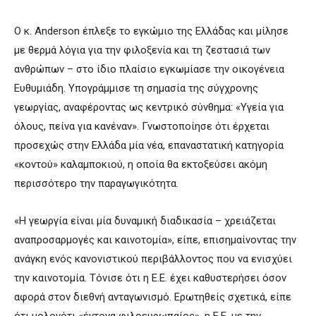
Ο κ. Anderson έπλεξε το εγκώμιο της Ελλάδας και μίλησε
με θερμά λόγια για την φιλοξενία και τη ζεστασιά των
ανθρώπων – στο ίδιο πλαίσιο εγκωμίασε την οικογένεια
Ευθυμιάδη. Υπογράμμισε τη σημασία της σύγχρονης
γεωργίας, αναφέροντας ως κεντρικό σύνθημα: «Υγεία για
όλους, πείνα για κανέναν». Γνωστοποίησε ότι έρχεται
προσεχώς στην Ελλάδα μία νέα, επαναστατική κατηγορία
«κοντού» καλαμποκιού, η οποία θα εκτοξεύσει ακόμη
περισσότερο την παραγωγικότητα.
«Η γεωργία είναι μία δυναμική διαδικασία – χρειάζεται
αναπροσαρμογές και καινοτομία», είπε, επισημαίνοντας την
ανάγκη ενός κανονιστικού περιβάλλοντος που να ενισχύει
την καινοτομία. Τόνισε ότι η Ε.Ε. έχει καθυστερήσει όσον
αφορά στον διεθνή ανταγωνισμό. Ερωτηθείς σχετικά, είπε
ότι μολονότι «έντονα φιλοευρωπαίος», η Ε.Ε. με την