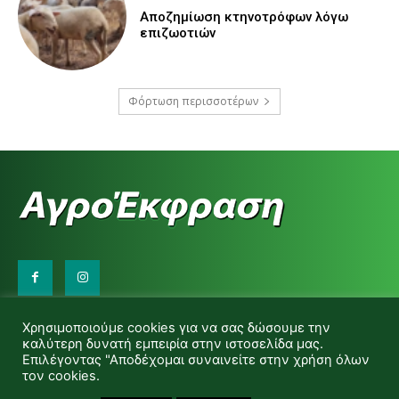
Αποζημίωση κτηνοτρόφων λόγω
επιζωοτιών
Φόρτωση περισσοτέρων
Επικοινωνήστε μαζί μας:
Χρησιμοποιούμε cookies για να σας δώσουμε την
d.makas@yahoo.gr
καλύτερη δυνατή εμπειρία στην ιστοσελίδα μας.
info@agrofitro.gr
Επιλέγοντας "Αποδέχομαι συναινείτε στην χρήση όλων
Μακάς Ντίνος
τον cookies.