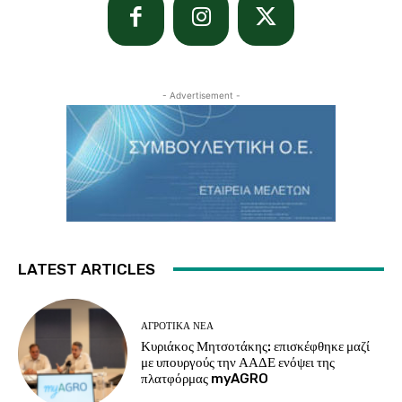
- Advertisement -
LATEST ARTICLES
ΑΓΡΟΤΙΚΆ ΝΈΑ
Κυριάκος Μητσοτάκης: επισκέφθηκε μαζί
με υπουργούς την ΑΑΔΕ ενόψει της
πλατφόρμας myAGRO