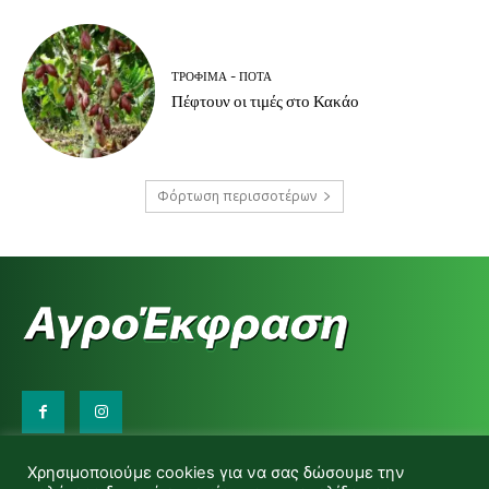
ΤΡΌΦΙΜΑ - ΠΟΤΆ
Πέφτουν οι τιμές στο Κακάο
Φόρτωση περισσοτέρων
Επικοινωνήστε μαζί μας:
Χρησιμοποιούμε cookies για να σας δώσουμε την
d.makas@yahoo.gr