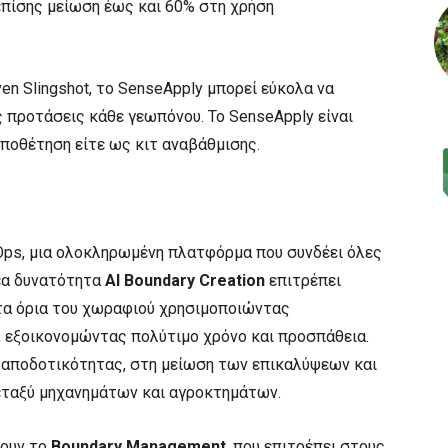
 επίσης μείωση έως και 60% στη χρήση
n Slingshot, το SenseApply μπορεί εύκολα να
ς προτάσεις κάθε γεωπόνου. Το SenseApply είναι
ποθέτηση είτε ως κιτ αναβάθμισης.
ldOps, μια ολοκληρωμένη πλατφόρμα που συνδέει όλες
έα δυνατότητα
AI Boundary Creation
επιτρέπει
 τα όρια του χωραφιού χρησιμοποιώντας
, εξοικονομώντας πολύτιμο χρόνο και προσπάθεια.
ς αποδοτικότητας, στη μείωση των επικαλύψεων και
ταξύ μηχανημάτων και αγροκτημάτων.
σουν το
Boundary Management
, που επιτρέπει στους