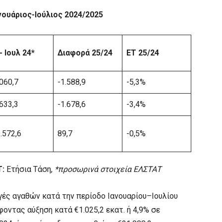
νουάριος-
Ιούλιος 2024/2025
- Ιουλ 24*
Διαφορά 25/24
ΕΤ 25/24
060,7
-1.588,9
-5,3%
633,3
-1.678,6
-3,4%
.572,6
89,7
-0,5%
Τ:
Ετήσια Τάση,
*προσωρινά στοιχεία ΕΛΣΤΑΤ
ωγές αγαθών κατά την περίοδο Ιανουαρίου–Ιουλίου
φοντας αύξηση κατά €1.025,2 εκατ. ή 4,9% σε