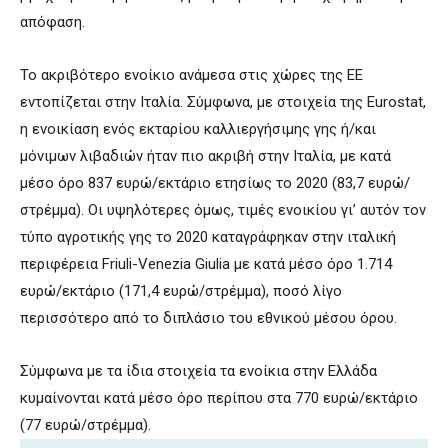
απόφαση.
Το ακριβότερο ενοίκιο ανάμεσα στις χώρες της ΕΕ
εντοπίζεται στην Ιταλία. Σύμφωνα, με στοιχεία της Eurostat,
η ενοικίαση ενός εκταρίου καλλιεργήσιμης γης ή/και
μόνιμων λιβαδιών ήταν πιο ακριβή στην Ιταλία, με κατά
μέσο όρο 837 ευρώ/εκτάριο ετησίως το 2020 (83,7 ευρώ/
στρέμμα). Οι υψηλότερες όμως, τιμές ενοικίου γι’ αυτόν τον
τύπο αγροτικής γης το 2020 καταγράφηκαν στην ιταλική
περιφέρεια Friuli-Venezia Giulia με κατά μέσο όρο 1.714
ευρώ/εκτάριο (171,4 ευρώ/στρέμμα), ποσό λίγο
περισσότερο από το διπλάσιο του εθνικού μέσου όρου.
Σύμφωνα με τα ίδια στοιχεία τα ενοίκια στην Ελλάδα
κυμαίνονται κατά μέσο όρο περίπου στα 770 ευρώ/εκτάριο
(77 ευρώ/στρέμμα).