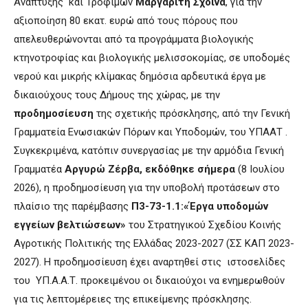
Ανάπτυξης και Τροφίμων
Μαργαρίτη Σχοινά
, για την
αξιοποίηση 80 εκατ. ευρώ από τους πόρους που
απελευθερώνονται από τα προγράμματα βιολογικής
κτηνοτροφίας και βιολογικής μελισσοκομίας, σε υποδομές
νερού και μικρής κλίμακας δημόσια αρδευτικά έργα με
δικαιούχους τους Δήμους της χώρας, με την
προδημοσίευση
της σχετικής πρόσκλησης, από την Γενική
Γραμματεία Ενωσιακών Πόρων και Υποδομών, του ΥΠΑΑΤ .
Συγκεκριμένα, κατόπιν συνεργασίας με την αρμόδια Γενική
Γραμματέα
Αργυρώ Ζέρβα, εκδόθηκε σήμερα
(8 Ιουλίου
2026), η προδημοσίευση για την υποβολή προτάσεων στο
πλαίσιο της παρέμβασης
Π3-73-1.1:«Έργα υποδομών
εγγείων βελτιώσεων»
του Στρατηγικού Σχεδίου Κοινής
Αγροτικής Πολιτικής της Ελλάδας 2023-2027 (ΣΣ ΚΑΠ 2023-
2027). Η προδημοσίευση έχει αναρτηθεί στις ιστοσελίδες
του ΥΠ.Α.Α.Τ. προκειμένου οι δικαιούχοι να ενημερωθούν
για τις λεπτομέρειες της επικείμενης πρόσκλησης.