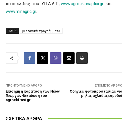
ιστοσελίδες του ΥΠ.Α.Α.Τ.,
www.agrotikianaptixi.gr
και
www.minagric.gr
.
TAGS
βιολογικά προγράμματα
ΠΡΟΗΓΟΎΜΕΝΟ ΆΡΘΡΟ
ΕΠΌΜΕΝΟ ΆΡΘΡΟ
Επίσημη η παράταση των Νέων
Οδηγίες φυτοπροστασίας για
Γεωργών-δικαίωση του
μηλιά, αχλαδιά,καρυδιά
agroekfrasi.gr
ΣΧΕΤΙΚΑ ΑΡΘΡΑ