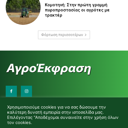
Κομοτηνή: Στην πρώτη γραμμή
πυροπροστασίας οι αγρότες με
τρακτέρ
Φόρτωση περισσοτέρων
Επικοινωνήστε μαζί μας:
Χρησιμοποιούμε cookies για να σας δώσουμε την
d.makas@yahoo.gr
καλύτερη δυνατή εμπειρία στην ιστοσελίδα μας.
info@agrofitro.gr
Επιλέγοντας "Αποδέχομαι συναινείτε στην χρήση όλων
Μακάς Ντίνος
τον cookies.