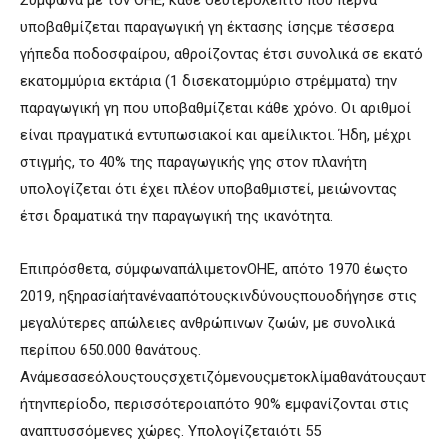
υποβαθμίζεται παραγωγική γη έκτασης ίσηςμε τέσσερα
γήπεδα ποδοσφαίρου, αθροίζοντας έτσι συνολικά σε εκατό
εκατομμύρια εκτάρια (1 δισεκατομμύριο στρέμματα) την
παραγωγική γη που υποβαθμίζεται κάθε χρόνο. Οι αριθμοί
είναι πραγματικά εντυπωσιακοί και αμείλικτοι. Ήδη, μέχρι
στιγμής, το 40% της παραγωγικής γης στον πλανήτη
υπολογίζεται ότι έχει πλέον υποβαθμιστεί, μειώνοντας
έτσι δραματικά την παραγωγική της ικανότητα.
Επιπρόσθετα, σύμφωναπάλιμετονΟΗΕ, απότο 1970 έωςτο
2019, ηξηρασίαήτανένααπότουςκινδύνουςπουοδήγησε στις
μεγαλύτερες απώλειες ανθρώπινων ζωών, με συνολικά
περίπου 650.000 θανάτους.
Ανάμεσασεόλουςτουςσχετιζόμενουςμετοκλίμαθανάτουςαυτ
ήτηνπερίοδο, περισσότεροιαπότο 90% εμφανίζονται στις
αναπτυσσόμενες χώρες. Υπολογίζεταιότι 55