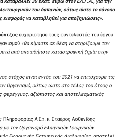
α καταβάλλει 30 εκατ. ευρώ στον ΕΛ.Γ.Α., για την
λειτουργικών του δαπανών, ούτως ώστε το σύνολο
ς εισφοράς να καταβληθεί για αποζημιώσεις».
ρέντζος
ευχαρίστησε τους συντελεστές του έργου
ργανισμού
«θα είμαστε σε θέση να στηρίζουμε τον
 μετά από οποιαδήποτε καταστροφική ζημία στην
ος στόχος είναι εντός του 2021 να επιτύχουμε τις
ον Οργανισμό, ούτως ώστε στο τέλος του έτους ο
ός φερέγγυος, αξιόπιστος και αποτελεσματικός
 Πληροφορίας Α.Ε.», κ. Σταύρος Ασθενίδης
 με τον Οργανισμό Ελληνικών Γεωργικών
κής Εφαρμογής Εκτιμητικής Διαδικασίας, αποτελεί