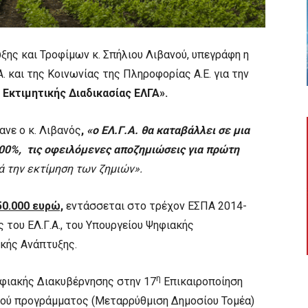
ης και Τροφίμων κ. Σπήλιου Λιβανού, υπεγράφη η
 και της Κοινωνίας της Πληροφορίας Α.Ε. για την
Εκτιμητικής Διαδικασίας ΕΛΓΑ».
ανε ο κ. Λιβανός
,
«ο ΕΛ.Γ.Α. θα καταβάλλει σε μια
100%, τις οφειλόμενες αποζημιώσεις για πρώτη
ά την εκτίμηση των ζημιών».
0.000 ευρώ,
εντάσσεται στο τρέχον ΕΣΠΑ 2014-
 του ΕΛ.Γ.Α., του Υπουργείου Ψηφιακής
ικής Ανάπτυξης.
η
φιακής Διακυβέρνησης στην 17
Επικαιροποίηση
κού προγράμματος (Μεταρρύθμιση Δημοσίου Τομέα)