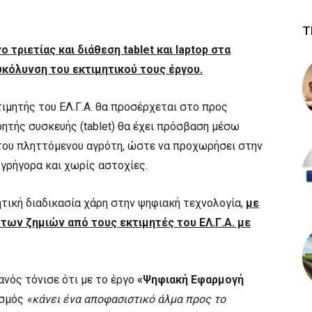
Τ
ο τριετίας και διάθεση
tablet και
laptop στα
υκόλυνση του εκτιμητικού τους έργου.
τιμητής του ΕΛ.Γ.Α. θα προσέρχεται στο προς
ρητής συσκευής (tablet) θα έχει πρόσβαση μέσω
 του πληττόμενου αγρότη, ώστε να προχωρήσει στην
γρήγορα και χωρίς αστοχίες.
τική διαδικασία χάρη στην ψηφιακή τεχνολογία,
με
 των ζημιών από τους εκτιμητές του ΕΛ.Γ.Α. με
ανός τόνισε ότι με το έργο
«Ψηφιακή Εφαρμογή
ισμός
«κάνει ένα αποφασιστικό άλμα προς το