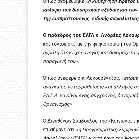
Όπως δεσμεύθηκε
«η κυβέρνηση
εφέτος θ
κάλυψη των διοικητικών εξόδων και των 
της εισπραττόμενης ειδικής ασφαλιστική
Ο πρόεδρος του ΕΛΓΑ κ. Ανδρέας Λυκου
και τόνισε ότι με την ψηφιοποίηση του Ο
αγρότη όταν έχει ανάγκη και δοκιμάζεται
παραγωγή του».
Όπως ανέφερε ο κ. Λυκουρέντζος,
«επόμεν
αναγκαίες μεταρρυθμίσεις και αλλαγές στ
ΕΛ.Γ.Α. να είναι ένας σύγχρονος, δυναμικ
Οργανισμός»
Ο Διευθύνων Συμβούλος της «Κοινωνία της
επισήμανε ότι
«η
Προγραμματική Συμφωνία
Ασφαλίσεων (ΕΛΓΑ) για το έργο της Ψηφια