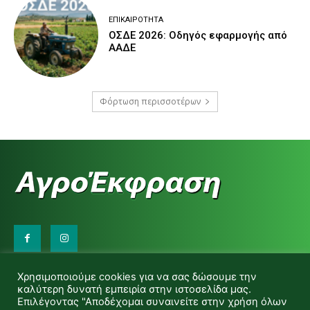
ΕΠΙΚΑΙΡΌΤΗΤΑ
ΟΣΔΕ 2026: Οδηγός εφαρμογής από
ΑΑΔΕ
Φόρτωση περισσοτέρων
Επικοινωνήστε μαζί μας:
Χρησιμοποιούμε cookies για να σας δώσουμε την
d.makas@yahoo.gr
καλύτερη δυνατή εμπειρία στην ιστοσελίδα μας.
info@agrofitro.gr
Επιλέγοντας "Αποδέχομαι συναινείτε στην χρήση όλων
Μακάς Ντίνος