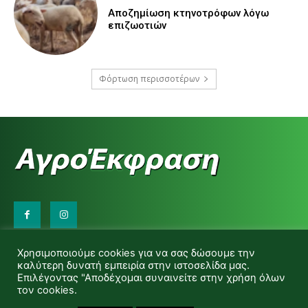
Αποζημίωση κτηνοτρόφων λόγω
επιζωοτιών
Φόρτωση περισσοτέρων
Επικοινωνήστε μαζί μας:
Χρησιμοποιούμε cookies για να σας δώσουμε την
d.makas@yahoo.gr
καλύτερη δυνατή εμπειρία στην ιστοσελίδα μας.
info@agrofitro.gr
Επιλέγοντας "Αποδέχομαι συναινείτε στην χρήση όλων
Μακάς Ντίνος
τον cookies.