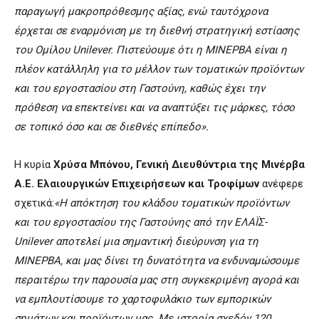
παραγωγή μακροπρόθεσμης αξίας, ενώ ταυτόχρονα
έρχεται σε εναρμόνιση με τη διεθνή στρατηγική εστίασης
του Ομίλου
Unilever
.
Πιστεύουμε ότι η
ΜΙΝΕΡΒΑ
είναι η
πλέον κατάλληλη για το μέλλον των τοματικών προϊόντων
και του εργοστασίου στη Γαστούνη, καθώς έχει την
πρόθεση να
επεκτείνει και να
αναπτύξει τις μάρκες, τόσο
σε τοπικό όσο και σε δι
ε
θνές επίπεδο».
Η κυρία
Χρύσα Μπόνου, Γενική Διευθύντρια της Μινέρβα
Α.Ε. Ελαιουργικών Επιχειρήσεων και Τροφίμων
ανέφερε
σχετικά:
«Η απόκτηση του κλάδου τοματικών προϊόντων
και του εργοστασίου της Γαστούνης από την ΕΛΑΪΣ-
Unilever
αποτελεί μια σημαντική διεύρυνση για τη
ΜΙΝΕΡΒΑ, και μας δίνει τη δυνατότητα να ενδυναμώσουμε
περαιτέρω την παρουσία μας στη συγκεκριμένη αγορά και
να εμπλουτίσουμε το χαρτοφυλάκιο των εμπορικών
σημάτων και προϊόντων μας. Με ιστορία σχεδόν 120