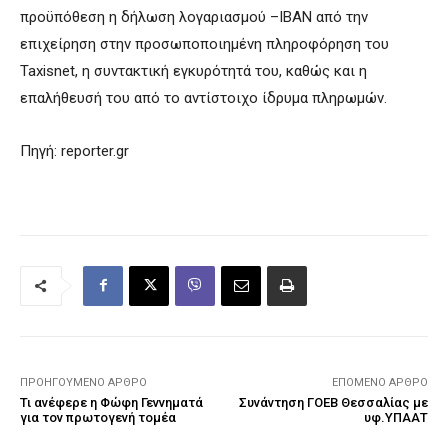
προϋπόθεση η δήλωση λογαριασμού –IBAN από την
επιχείρηση στην προσωποποιημένη πληροφόρηση του
Taxisnet, η συντακτική εγκυρότητά του, καθώς και η
επαλήθευσή του από το αντίστοιχο ίδρυμα πληρωμών.
Πηγή: reporter.gr
ΠΡΟΗΓΟΎΜΕΝΟ ΆΡΘΡΟ
ΕΠΌΜΕΝΟ ΆΡΘΡΟ
Τι ανέφερε η Φώφη Γεννηματά
Συνάντηση ΓΟΕΒ Θεσσαλίας με
για τον πρωτογενή τομέα
υφ.ΥΠΑΑΤ