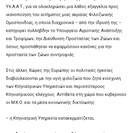
Υπ.Α.Α.Τ., για να ολοκληρώσει μια λάθος εξαγγελία προς
ικανοποίηση του αιτήματος μιας ακραίας Φιλοζωικής
Ομοσπονδίας, η οποία διαχρονικά – από την ίδρυσή της –
κατηγορεί συλλήβδην το Υπουργείο Αγροτικής Ανάπτυξης
και Τροφίμων, την Διεύθυνση Προστασίας των Ζώων και
όσους προσπάθησαν να εφαρμόσουν κανόνες για την
προστασία των ζώων συντροφιάς.
Στις άλλες Χώρες της Ευρώπης οι πολιτικές ηγεσίες
διαβουλεύονται με την υγιή φιλοζωία που ζητά ενίσχυση
των Κτηνιατρικών Υπηρεσιών και περισσότερους
Κτηνιατρικούς ελέγχους. Αντίθετα στη χώρα που κυβερνούν
οι Μ.Κ.Ο. και τα μέσα κοινωνικής δικτύωσης:
– η Κτηνιατρική Υπηρεσία κατακερματίζεται,