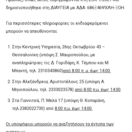
δημοσιοποιήθηκε στη ΔΙΑΥΓΕΙΑ με ΑΔΑ: 686Ξ46ΨΧΛΗ-ΞΟΗ.
Για περισσότερες πληροφορίες οι ενδιαφερόμενοι
μπορούν να απευθύνονται:
Στην Κεντρική Υπηρεσία, 26ης Οκτωβρίου 43 –
Θεσσαλονίκη (υπόψη Σ. Μαυροπούλου, με
αναπληρώτριες τις Δ. Γοριδάρη, Κ. Τέμπου και Μ.
Μπαντή, τηλ. 2310543860)
από 8.00 π. μ. έως 14.00.
Στην Αλεξάνδρεια, Αριστοτέλους 25 (υπόψη Α.
Μηνοπούλου, τηλ. 2333023578)
από 8.00 π.μ. έως 14.00
.
Στα Γιαννιτσά, Π. Μελά 17 (υπόψη Θ. Κοπαράνη,
τηλ.2382022730) από
8.00 π.μ. έως 14.00.
Οι υποψήφιοι μπορούν να αναζητήσουν τα έντυπα των
αιτήσεων: