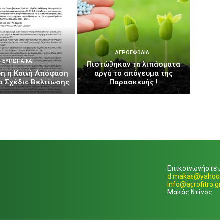
ΑΓΡΟΕΦΌΔΙΑ
ΕΥΡΩΠΑΪΚΆ
Πιστώθηκαν τα λιπάσματα
η η Κοινή Απόφαση
αργά το απόγευμα της
έα Σχέδια Βελτίωσης
Παρασκευής !
Επικοινωνήστε μ
d.makas@yahoo.
info@agrofitro.g
Μακάς Ντίνος