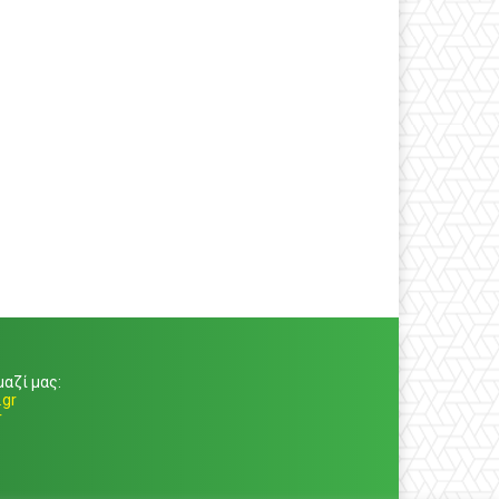
αζί μας:
gr
r