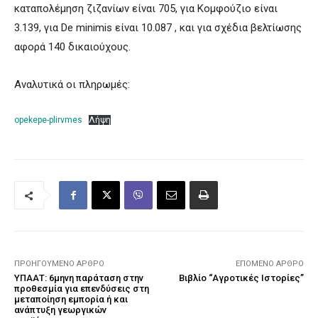
καταπολέμηση ζιζανίων είναι 705, για Κομφούζιο είναι
3.139, για De minimis είναι 10.087 , και για σχέδια βελτίωσης
αφορά 140 δικαιούχους.
Αναλυτικά οι πληρωμές:
opekepe-plirvmes
Λήψη
ΠΡΟΗΓΟΎΜΕΝΟ ΆΡΘΡΟ
ΕΠΌΜΕΝΟ ΆΡΘΡΟ
ΥΠΑΑΤ: 6μηνη παράταση στην
Βιβλίο “Αγροτικές Ιστορίες”
προθεσμία για επενδύσεις στη
μεταποίηση εμπορία ή και
ανάπτυξη γεωργικών