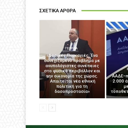
ΣΧΕΤΙΚΑ ΑΡΘΡΑ
ΓΕΩΡΓΊΑ
«Δασικές Πυρκαγιές. Ένα
συνεχιζόμενο πρόβλημα με
ανυπολόγιστες συνέπειες
στο φυσικό περιβάλλον και
την οικονομία της χώρας.
ΑΑΔΕ–m
Απαιτείται νέα εθνική
2.000 
πολιτική για τη
μ
δασοπροστασία»
τοποθετ