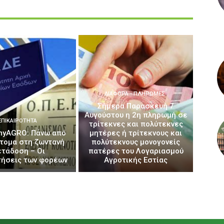
ΔΙΆΦΟΡΑ - ΠΛΗΡΩΜΈΣ
Σήμερα Παρασκευή 7
Αυγούστου η 2η πληρωμή σε
ΕΠΙΚΑΙΡΌΤΗΤΑ
τρίτεκνες και πολύτεκνες
yAGRO: Πάνω από
μητέρες ή τρίτεκνους και
άτομα στη ζωντανή
πολύτεκνους μονογονείς
ετάδοση – Οι
πατέρες του Λογαριασμού
ήσεις των φορέων
Αγροτικής Εστίας