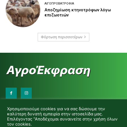
ΑΙΓΟΠΡΟΒΑΤΡΟΦΊΑ
Αποζημίωση κτηνοτρόφων λόγω
επιζωοτιών
Φόρτωση περισσοτέρων
Επικοινωνήστε μαζί μας:
Χρησιμοποιούμε cookies για να σας δώσουμε την
d.makas@yahoo.gr
καλύτερη δυνατή εμπειρία στην ιστοσελίδα μας.
info@agrofitro.gr
Επιλέγοντας "Αποδέχομαι συναινείτε στην χρήση όλων
Μακάς Ντίνος
τον cookies.