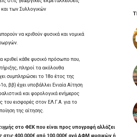
σεις στις γεωργικές εκμεταλλεύσεις
και των Συλλογικών
Τ
μπορούν να κριθούν φυσικά και νομικά
εωργών.
α κριθεί κάθε φυσικό πρόσωπο που,
τήριξης, πληροί τα ακόλουθα
έχει συμπληρώσει το 18ο έτος της
1ο, ββ) έχει υποβάλλει Ενιαία Αίτηση
σφαλιστικά και φορολογικά ενήμερος
ς του εισφορές στον ΕΛ.Γ.Α. για το
ποίηση της αίτησης.
τιγμής στο ΦΕΚ που είναι προς υπογραφή αλλάζει
 στις 400.000€ από 100.000€ ανά ΑΦΜ φυσικών ή