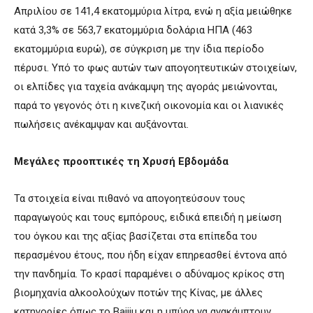
Απριλίου σε 141,4 εκατομμύρια λίτρα, ενώ η αξία μειώθηκε
κατά 3,3% σε 563,7 εκατομμύρια δολάρια ΗΠΑ (463
εκατομμύρια ευρώ), σε σύγκριση με την ίδια περίοδο
πέρυσι. Υπό το φως αυτών των απογοητευτικών στοιχείων,
οι ελπίδες για ταχεία ανάκαμψη της αγοράς μειώνονται,
παρά το γεγονός ότι η κινεζική οικονομία και οι λιανικές
πωλήσεις ανέκαμψαν και αυξάνονται.
Μεγάλες προοπτικές τη Χρυσή Εβδομάδα
Τα στοιχεία είναι πιθανό να απογοητεύσουν τους
παραγωγούς και τους εμπόρους, ειδικά επειδή η μείωση
του όγκου και της αξίας βασίζεται στα επίπεδα του
περασμένου έτους, που ήδη είχαν επηρεασθεί έντονα από
την πανδημία. Το κρασί παραμένει ο αδύναμος κρίκος στη
βιομηχανία αλκοολούχων ποτών της Κίνας, με άλλες
κατηγορίες όπως το Baijiu και η μπύρα να ανακάμπτουν.