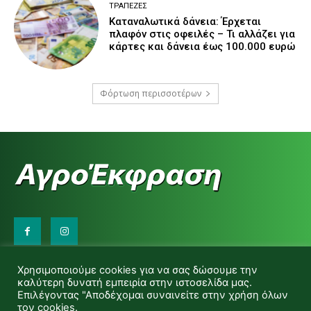
ΤΡΆΠΕΖΕΣ
Καταναλωτικά δάνεια: Έρχεται
πλαφόν στις οφειλές – Τι αλλάζει για
κάρτες και δάνεια έως 100.000 ευρώ
Φόρτωση περισσοτέρων
Επικοινωνήστε μαζί μας:
Χρησιμοποιούμε cookies για να σας δώσουμε την
d.makas@yahoo.gr
καλύτερη δυνατή εμπειρία στην ιστοσελίδα μας.
info@agrofitro.gr
Επιλέγοντας "Αποδέχομαι συναινείτε στην χρήση όλων
Μακάς Ντίνος
τον cookies.