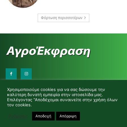
Φόρτωση περισσοτέρων
Επικοινωνήστε μαζί μας:
Χρησιμοποιούμε cookies για να σας δώσουμε την
d.makas@yahoo.gr
καλύτερη δυνατή εμπειρία στην ιστοσελίδα μας.
info@agrofitro.gr
Επιλέγοντας "Αποδέχομαι συναινείτε στην χρήση όλων
Μακάς Ντίνος
τον cookies.
Ρυθμίσεις
Αποδοχή
Απόρριψη
© Copyright -Αγροέκφραση Powered by Red Technology