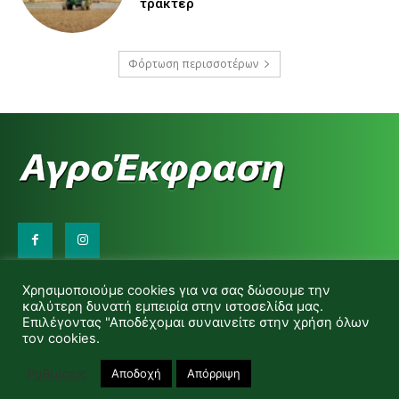
τρακτέρ
Φόρτωση περισσοτέρων
Επικοινωνήστε μαζί μας:
Χρησιμοποιούμε cookies για να σας δώσουμε την
d.makas@yahoo.gr
καλύτερη δυνατή εμπειρία στην ιστοσελίδα μας.
info@agrofitro.gr
Επιλέγοντας "Αποδέχομαι συναινείτε στην χρήση όλων
Μακάς Ντίνος
τον cookies.
Ρυθμίσεις
Αποδοχή
Απόρριψη
© Copyright -Αγροέκφραση Powered by Red Technology