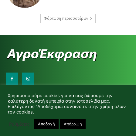
Φόρτωση περισσοτέρων
Επικοινωνήστε μαζί μας:
Χρησιμοποιούμε cookies για να σας δώσουμε την
d.makas@yahoo.gr
καλύτερη δυνατή εμπειρία στην ιστοσελίδα μας.
info@agrofitro.gr
Επιλέγοντας "Αποδέχομαι συναινείτε στην χρήση όλων
Μακάς Ντίνος
τον cookies.
Ρυθμίσεις
Αποδοχή
Απόρριψη
© Copyright -Αγροέκφραση Powered by Red Technology