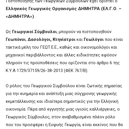
Πιστοποίησης των Γεωργικών Συμβούλων έχει οριστεί ο
Ελληνικός Γεωργικός Οργανισμός ΔΗΜΗΤΡΑ (ΕΛ.Γ.Ο. –
«ΔΗΜΗΤΡΑ»)
.
Ως
Γεωργικοί Σύμβουλοι
, μπορούν να πιστοποιηθούν
Γεωπόνοι
,
Δασολόγοι,
Κτηνίατροι
και
Γεωλόγοι
που είναι
τακτικά μέλη του ΓΕΩΤ.Ε.Ε., καθώς και οικονομολόγοι και
μηχανικοί περιβάλλοντος και άλλες ειδικότητες εφόσον
πληρούν τις προϋποθέσεις που ορίζονται στο άρθρο 6 της
Κ.Υ.Α 1729/37159/26-38-2013 (ΦΕΚ 767/Β).
Ο ρόλος του Γεωργικού Συμβούλου είναι ζωτικής σημασίας
για την ευημερία και ανάπτυξη μιας σύγχρονης γεωργικής
εκμετάλλευσης και ιδιαίτερα σημαντικός για την Ελληνική
οικονομία. Πέρα από εγγυητής μιας υγιούς καλλιέργειες, ο
Γεωργικός Σύμβουλος, στον αναβαθμισμένο πλέον ρόλο
που του προσφέρει η Ευφυής Γεωργία, είναι εκείνος που θα