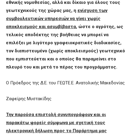
εθνικής νομοθεσίας, αλλά και δίκαιο για όλους τους
γεωτεχνικούς της χώρας μας, η
ενίσχυση των
συμβουλευτικών υπηρεσιών να γίνει χωρίς
αποκλεισμούς και ασυμβίβαστα
, ώστε ο αγρότης, ως
τελικός αποδέκτης της βοήθειας να μπορεί να
επιλέξει με λιγότερο γραφειοκρατικές διαδικασίες,
τον διαπιστευμένο (χωρίς αποκλεισμούς) γεωτεχνικό
που εμπιστεύεται και ο οποίος θα παραμείνει στο
πλευρό του και μετά το πέρας του προγράμματος.
Ο Πρόεδρος της Δ.Ε. του ΓΕΩΤΕ.Ε. Ανατολικής Μακεδονίας
Ζαφείρης Μυστακίδης
Την παρούσα επιστολή συνυπογράφουν και οι
παρακάτω φορείς σύμφωνα με σχετική τους
ηλεκτρονική δήλωση προς το Παράρτημα μας