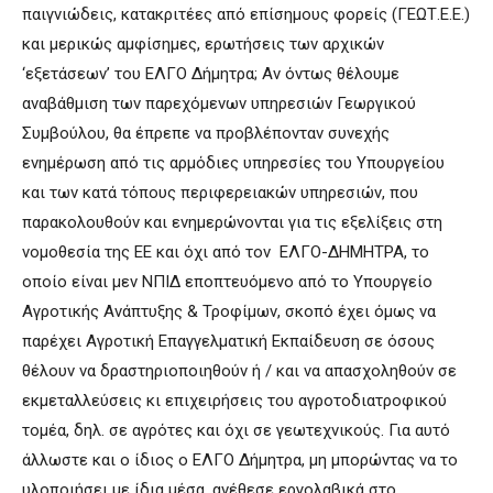
παιγνιώδεις, κατακριτέες από επίσημους φορείς (ΓΕΩΤ.Ε.Ε.)
και μερικώς αμφίσημες, ερωτήσεις των αρχικών
‘εξετάσεων’ του ΕΛΓΟ Δήμητρα; Αν όντως θέλουμε
αναβάθμιση των παρεχόμενων υπηρεσιών Γεωργικού
Συμβούλου, θα έπρεπε να προβλέπονταν συνεχής
ενημέρωση από τις αρμόδιες υπηρεσίες του Υπουργείου
και των κατά τόπους περιφερειακών υπηρεσιών, που
παρακολουθούν και ενημερώνονται για τις εξελίξεις στη
νομοθεσία της ΕΕ και όχι από τον ΕΛΓΟ-ΔΗΜΗΤΡΑ, το
οποίο είναι μεν ΝΠΙΔ εποπτευόμενο από το Υπουργείο
Αγροτικής Ανάπτυξης & Τροφίμων, σκοπό έχει όμως να
παρέχει Αγροτική Επαγγελματική Εκπαίδευση σε όσους
θέλουν να δραστηριοποιηθούν ή / και να απασχοληθούν σε
εκμεταλλεύσεις κι επιχειρήσεις του αγροτοδιατροφικού
τομέα, δηλ. σε αγρότες και όχι σε γεωτεχνικούς. Για αυτό
άλλωστε και ο ίδιος ο ΕΛΓΟ Δήμητρα, μη μπορώντας να το
υλοποιήσει με ίδια μέσα, ανέθεσε εργολαβικά στο