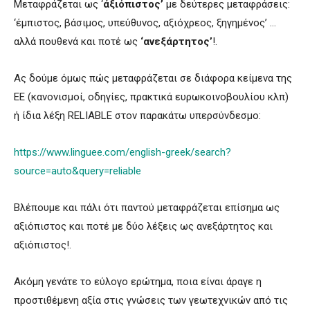
Μεταφράζεται ως ‘
άξιόπιστος’
με δεύτερες μεταφράσεις:
‘έμπιστος, βάσιμος, υπεύθυνος, αξιόχρεος, ξηγημένος’ …
αλλά πουθενά και ποτέ ως
‘ανεξάρτητος’
!.
Ας δούμε όμως πώς μεταφράζεται σε διάφορα κείμενα της
ΕΕ (κανονισμοί, οδηγίες, πρακτικά ευρωκοινοβουλίου κλπ)
ή ίδια λέξη RELIABLE στον παρακάτω υπερσύνδεσμο:
https://www.linguee.com/english-greek/search?
source=auto&query=reliable
Βλέπουμε και πάλι ότι παντού μεταφράζεται επίσημα ως
αξιόπιστος και ποτέ με δύο λέξεις ως ανεξάρτητος και
αξιόπιστος!.
Ακόμη γενάτε το εύλογο ερώτημα, ποια είναι άραγε η
προστιθέμενη αξία στις γνώσεις των γεωτεχνικών από τις