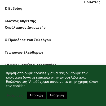
Βοιωτίας
& Ευβοίας
Κων/νος Κ
υρίτσης
Χαράλαμπος Διαμαντής
Ο Πρόεδρος του Συλλόγου
Γεωπόνων Ελεύθερων
Επαγγελματιών Ν. Μεσσηνίας
Χρησιμοποιούμε cookies για να σας δώσουμε την
καλύτερη δυνατή εμπειρία στην ιστοσελίδα μας.
Απόστολος Ζωντανός
Επιλέγοντας "Αποδέχομαι συναινείτε στην χρήση όλων
τον cookies.
Πίνακας Διανομής
Ρυθμίσεις
Αποδοχή
Απόρριψη
Αποδέκτες: