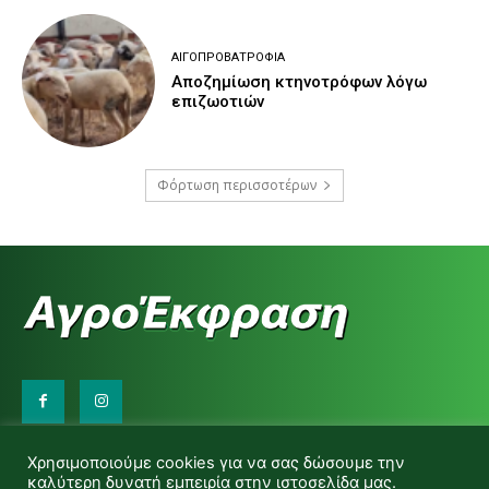
ΑΙΓΟΠΡΟΒΑΤΡΟΦΊΑ
Αποζημίωση κτηνοτρόφων λόγω
επιζωοτιών
Φόρτωση περισσοτέρων
Επικοινωνήστε μαζί μας:
Χρησιμοποιούμε cookies για να σας δώσουμε την
d.makas@yahoo.gr
καλύτερη δυνατή εμπειρία στην ιστοσελίδα μας.
info@agrofitro.gr