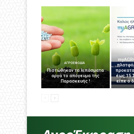
myAGRO
ΑΓΡΟΕΦΌΔΙΑ
πλατφό
Πιστώθηκαν τα λιπάσματα
προκατα
αργά το απόγευμα της
έως 15 
Παρασκευής !
είπε ο 