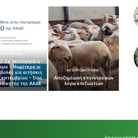
ΑΓΡΟΤΙΚΆ ΝΈΑ
: Σε λειτουργία η
ρμα – Νωρίτερα οι
ΑΙΓΟΠΡΟΒΑΤΡΟΦΊΑ
βολές για αιτήσεις
Σεπτεμβρίου – Όσα
Αποζημίωση κτηνοτρόφων
διοικητής της ΑΑΔΕ
λόγω επιζωοτιών
Επικοινωνήστε μ