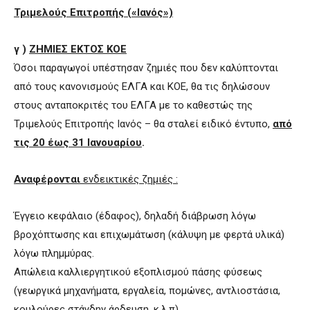
Τριμελούς Επιτροπής («Ιανός»)
γ )
ΖΗΜΙΕΣ ΕΚΤΟΣ ΚΟΕ
Όσοι παραγωγοί υπέστησαν ζημιές που δεν καλύπτονται
από τους κανονισμούς ΕΛΓΑ και ΚΟΕ, θα τις δηλώσουν
στους ανταποκριτές του ΕΛΓΑ με το καθεστώς της
Τριμελούς Επιτροπής Ιανός – θα σταλεί ειδικό έντυπο,
από
τις 20 έως 31 Ιανουαρίου
.
Αναφέρονται
ενδεικτικές ζημιές
:
Έγγειο κεφάλαιο (έδαφος), δηλαδή διάβρωση λόγω
βροχόπτωσης και επιχωμάτωση (κάλυψη με φερτά υλικά)
λόγω πλημμύρας.
Απώλεια καλλιεργητικού εξοπλισμού πάσης φύσεως
(γεωργικά μηχανήματα, εργαλεία, πομώνες, αντλιοστάσια,
κουλούρες στάγδην άρδευση, κ.λ.π).