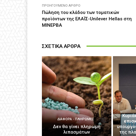
ΠΡΟΗΓΟΎΜΕΝΟ ΆΡΘΡΟ
Πώληση του κλάδου των τοματικών
προϊόντων της ΕΛΑΪΣ-Unilever Hellas στη
ΜΙΝΕΡΒΑ
ΣΧΕΤΙΚΑ ΑΡΘΡΑ
Κυριά
ΔΙΆΦΟΡΑ - ΠΛΗΡΩΜΈΣ
επισ
Δεν θα γίνει πληρωμή
υπουργο
λιπασμάτων
της πλ