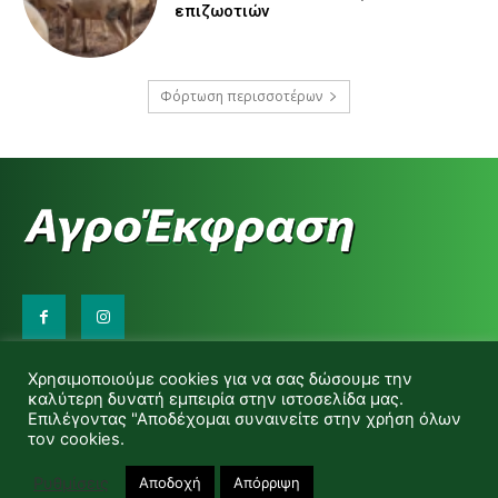
επιζωοτιών
Φόρτωση περισσοτέρων
Επικοινωνήστε μαζί μας:
Χρησιμοποιούμε cookies για να σας δώσουμε την
d.makas@yahoo.gr
καλύτερη δυνατή εμπειρία στην ιστοσελίδα μας.
info@agrofitro.gr
Επιλέγοντας "Αποδέχομαι συναινείτε στην χρήση όλων
Μακάς Ντίνος
τον cookies.
Ρυθμίσεις
Αποδοχή
Απόρριψη