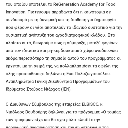
του οποίου αποτελεί το ReGeneration Academy for Food
Innovation. Πιστεύουμε ακράδαντα ότι η καινοτομία σε
συνδυασμό με τη δυναμική και τη διάθεση για δημιουργία
που φέρουν οι νέοι αποτελούν το ιδανικό συστατικό για την
ουσιαστική ανάπτυξη του αγροδιατροφικού κλάδου. Στο
πλαίσιο αυτό, θεωρούμε πως η σύμπραξη, μεταξύ φορέων
από τον ιδιωτικό και μη-κερδοσκοπικό χώρο αναδεικνύει
ακόμα περισσότερο τη σημασία αυτού του προγράμματος κι
έρχεται, με τη σειρά της, να πολλαπλασιάσει τα οφέλη της
όλης προσπάθειας», δηλώνει η Εύα Πολυζωγοπούλου,
Αναπληρώτρια Γενική Διευθύντρια Προγραμμάτων του
Ιδρύματος Σταύρος Νιάρχος (ΙΣΝ).
Ο Διευθύνων Σύμβουλος της εταιρείας ELBISCO, κ.
Νικόλαος Βουδούρης δηλώνει για το πρόγραμμα: «Ο τομέας
των τροφίμων είχε και θα έχει ρόλο-κλειδί στην
παραγωγική ανασυγκρότηση και την εξωστρέφεια της