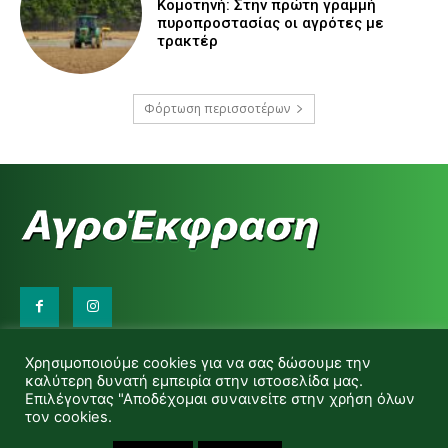
Κομοτηνή: Στην πρώτη γραμμή
πυροπροστασίας οι αγρότες με
τρακτέρ
Φόρτωση περισσοτέρων
Επικοινωνήστε μαζί μας:
Χρησιμοποιούμε cookies για να σας δώσουμε την
d.makas@yahoo.gr
καλύτερη δυνατή εμπειρία στην ιστοσελίδα μας.
info@agrofitro.gr
Επιλέγοντας "Αποδέχομαι συναινείτε στην χρήση όλων
Μακάς Ντίνος
τον cookies.