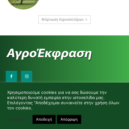
Φόρτωση περισσοτέρων
Επικοινωνήστε μαζί μας:
Χρησιμοποιούμε cookies για να σας δώσουμε την
d.makas@yahoo.gr
καλύτερη δυνατή εμπειρία στην ιστοσελίδα μας.
info@agrofitro.gr
Επιλέγοντας "Αποδέχομαι συναινείτε στην χρήση όλων
Μακάς Ντίνος
τον cookies.
Ρυθμίσεις
Αποδοχή
Απόρριψη
© Copyright -Αγροέκφραση Powered by Red Technology