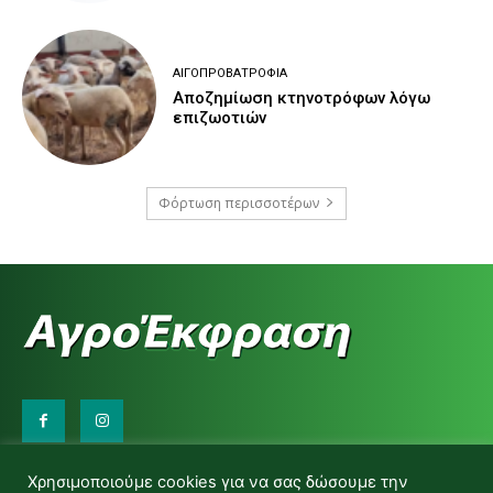
ΑΙΓΟΠΡΟΒΑΤΡΟΦΊΑ
Αποζημίωση κτηνοτρόφων λόγω
επιζωοτιών
Φόρτωση περισσοτέρων
Επικοινωνήστε μαζί μας:
Χρησιμοποιούμε cookies για να σας δώσουμε την
d.makas@yahoo.gr