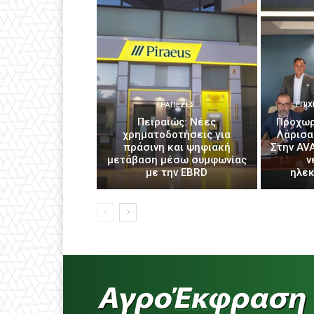
ΤΡΆΠΕΖΕΣ
ΕΠΙΧ
Πειραιώς: Νέες
Προχωρ
χρηματοδοτήσεις για
Λάρισα
πράσινη και ψηφιακή
Στην AV
μετάβαση μέσω συμφωνίας
ν
με την EBRD
ηλε