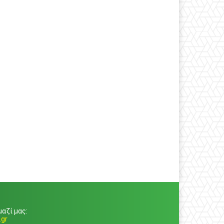
αζί μας:
gr