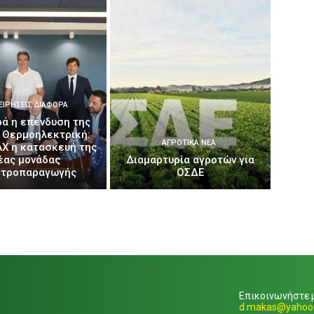
ΕΙΡΉΣΕΙΣ ΔΙΆΦΟΡΑ
ά η επένδυση της
 Θερμοηλεκτρική:
ΑΓΡΟΤΙΚΆ ΝΈΑ
AX η κατασκευή της
έας μονάδας
Διαμαρτυρία αγροτών για
κτροπαραγωγής
ΟΣΔΕ
Επικοινωνήστε μ
d.makas@yahoo.